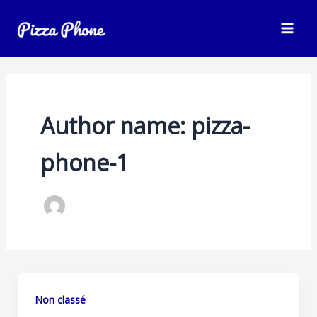
Skip
MAI
to
ME
content
Author name: pizza-
phone-1
Non classé