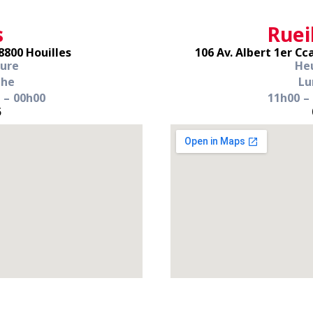
s
Ruei
8800 Houilles
106 Av. Albert 1er Cc
ture
Heu
che
Lu
 – 00h00
11h00 –
5