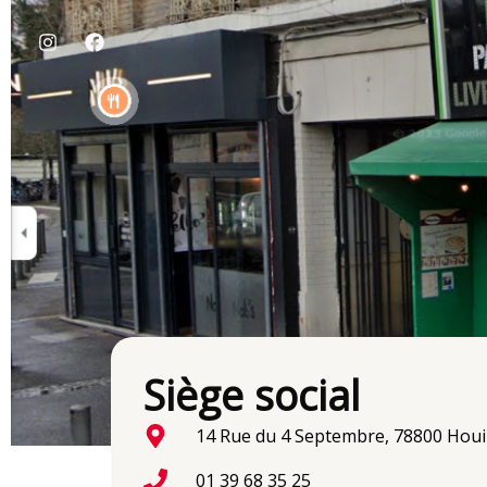
Skip
to
content
Siège social
14 Rue du 4 Septembre, 78800 Houil
01 39 68 35 25