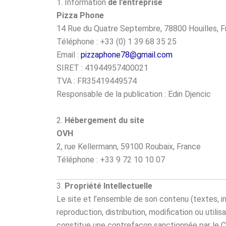
1. Information
de l’entreprise
Pizza Phone
14 Rue du Quatre Septembre, 78800 Houilles, F
Téléphone : +33 (0) 1 39 68 35 25
Email :
pizzaphone78@gmail.com
SIRET : 41944957400021
TVA : FR35419449574
Responsable de la publication : Edin Djencic
2.
Hébergement du site
OVH
2, rue Kellermann, 59100 Roubaix, France
Téléphone : +33 9 72 10 10 07
3.
Propriété Intellectuelle
Le site et l’ensemble de son contenu (textes, ima
reproduction, distribution, modification ou utili
constitue une contrefaçon sanctionnée par le Co